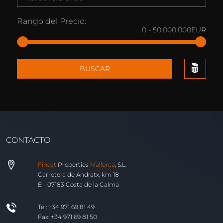
Rango del Precio:
0
-
50,000,000
EUR
BUSCAR
CONTACTO
Finest
Properties
Mallorca
, S.L.
Carretera de Andratx, km 18
E - 07183 Costa de la Calma
Tel: +34 971 69 81 49
Fax: +34 971 69 81 50