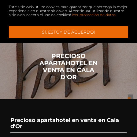
Este sitio web utiliza cookies para garantizar que obtenga la mejor
experiencia en nuestro sitio web. Al continuar utilizando nuestro
sitio web, acepta el uso de cookies!
leer protección de datos
Menu
+
+
SÍ, ESTOY DE ACUERDO!
PROPIEDADES
VENDER
SERVICIO
CONTACTO
VILLA + CASAS DE CAMPO
EMPRESA
PRECIOSO
APARTAMENTOS + ÁTICOS
VIP SERVICIO
APARTAHOTEL EN
VENTA EN CALA
ALQUILIER
VIVIR EN MALLORCA
D'OR
SOLARES
COMPRAR FINCA EN MALLORCA
INMOBILIARIA PALMA DE MALLORCA
INMUEBLES COMERCIALES
Precioso apartahotel en venta en Cala
HOTELES
d'Or