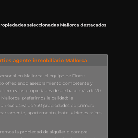
 propiedades seleccionadas Mallorca destacados
rties agente inmobiliario Mallorca
rsonal en Mallorca, el equipo de Finest
ado ofreciendo asesoramiento competente y
a tierra y las propiedades desde hace más de 20
 Mallorca, preferimos la calidad: le
ón exclusiva de 750 propiedades de primera
 apartamento, apartamento, Hotel y bienes raíces
aremos la propiedad de alquiler o compra