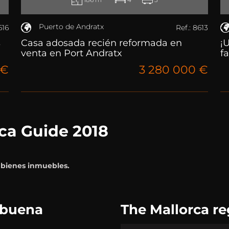
Puerto de Andratx
616
Ref.: 8613
s
Casa adosada recién reformada en
¡
venta en Port Andratx
f
 €
3 280 000 €
rca Guide 2018
 bienes inmuebles.
 buena
The Mallorca re