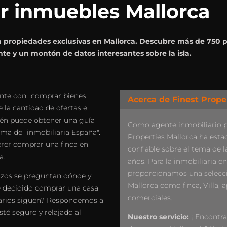
ar inmuebles Mallorca
ara propiedades exclusivas en Mallorca. Descubre más de 750
nte y un montón de datos interesantes sobre la isla.
nte con "comprar bienes
Acerca de Finest Prope
 la cantidad de ofertas e
ién puede obtener una guía
Como agente inmobiliario pe
ma de "inmobiliaria España".
Properties Mallorca ha est
erer comprar una finca en
confiable sobre el tema de l
a.
años. Para la inmobiliaria en
proporcionamos una selecci
izos se preguntan dónde y
Mallorca como finca, Villa,
 decidido comprar una casa
comerciales.
utarios siguen? Respondemos a
té seguro y relajado al
Nuestro servicio:
¡ Encontr