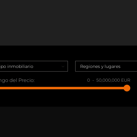
go del Precio:
0
-
50,000,000
EUR