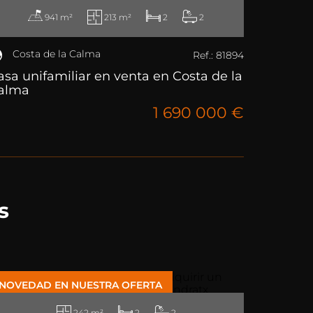
941 m²
213 m²
2
2
Costa de la Calma
Ref.: 81894
asa unifamiliar en venta en Costa de la
alma
1 690 000 €
s
NOVEDAD EN NUESTRA OFERTA
242 m²
2
2