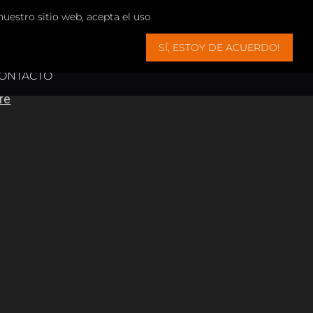
nuestro sitio web, acepta el uso
pertiesmallorca.com
ara usted!
SÍ, ESTOY DE ACUERDO!
ONTACTO
ALLORCA