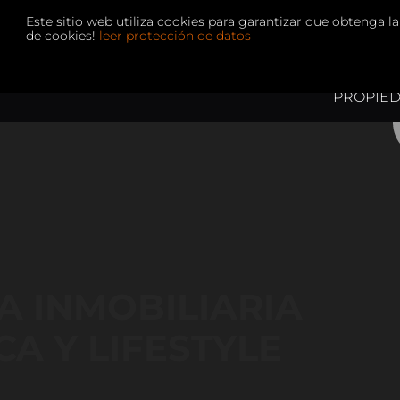
Este sitio web utiliza cookies para garantizar que obtenga la
+3
de cookies!
leer protección de datos
PROPIE
VILLA +
APARTAM
ALQUILI
SOLARE
INMOBIL
MALLOR
INMUEB
HOTELE