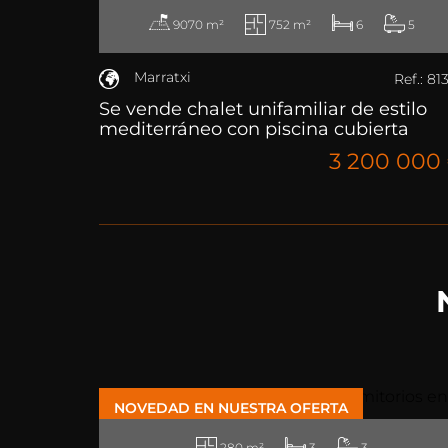
9070 m²
752 m²
6
5
Marratxi
Ref.: 81
Se vende chalet unifamiliar de estilo
mediterráneo con piscina cubierta
3 200 000
NOVEDAD EN NUESTRA OFERTA
280 m²
3
3