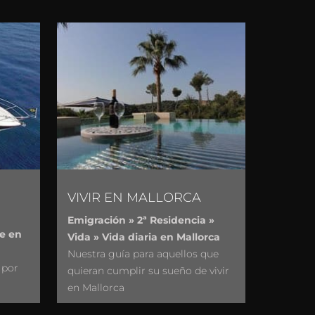
VIVIR EN MALLORCA
Emigración » 2ª Residencia »
le en
Vida » Vida diaria en Mallorca
Nuestra guía para aquellos que
 por
quieran cumplir su sueño de vivir
en Mallorca