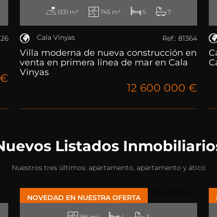
1331 m²
745 m²
5
7
Cala Vinyas
326
Ref.: 81364
Villa moderna de nueva construcción en
C
venta en primera línea de mar en Cala
C
Vinyas
 €
12 600 000 €
Nuevos Listados Inmobiliario
Nuestros tres últimos: apartamento, apartamento y ático
NOVEDAD EN NUESTRA OFERTA
186 m²
4
3