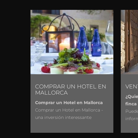
COMPRAR UN HOTEL EN
VEN
MALLORCA
¿Quie
Comprar un Hotel en Mallorca
finca
Comprar un Hotel en Mallorca -
Puede
una inversión interessante
infor