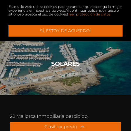
Este sitio web utiliza cookies para garantizar que obtenga la mejor
experiencia en nuestro sitio web. Al continuar utilizando nuestro
sitio web, acepta el uso de cookies!
leer protección de datos
Menu
+
+
SÍ, ESTOY DE ACUERDO!
PROPIEDADES
VENDER
SERVICIO
CONTACTO
VILLA + CASAS DE CAMPO
EMPRESA
APARTAMENTOS + ÁTICOS
VIP SERVICIO
SOLARES
ALQUILIER
VIVIR EN MALLORCA
SOLARES
COMPRAR FINCA EN MALLORCA
INMOBILIARIA PALMA DE MALLORCA
INMUEBLES COMERCIALES
22 Mallorca Inmobiliaria percibido
HOTELES
Clasificar precio