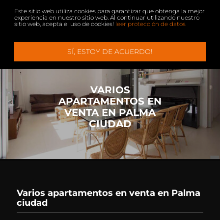
Este sitio web utiliza cookies para garantizar que obtenga la mejor
experiencia en nuestro sitio web. Al continuar utilizando nuestro
sitio web, acepta el uso de cookies!
leer protección de datos
Menu
+
+
SÍ, ESTOY DE ACUERDO!
PROPIEDADES
VENDER
SERVICIO
CONTACTO
VILLA + CASAS DE CAMPO
EMPRESA
VARIOS
APARTAMENTOS + ÁTICOS
VIP SERVICIO
APARTAMENTOS EN
VENTA EN PALMA
ALQUILIER
VIVIR EN MALLORCA
CIUDAD
SOLARES
COMPRAR FINCA EN MALLORCA
INMOBILIARIA PALMA DE MALLORCA
INMUEBLES COMERCIALES
Varios apartamentos en venta en Palma
HOTELES
ciudad