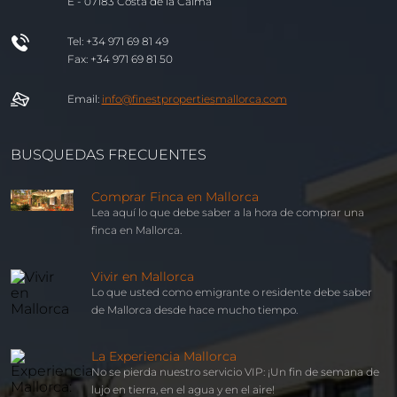
E - 07183 Costa de la Calma
Tel: +34 971 69 81 49
Fax: +34 971 69 81 50
Email:
info@
finest
properties
mallorca
.com
BUSQUEDAS FRECUENTES
Comprar Finca en Mallorca
Lea aquí lo que debe saber a la hora de comprar una
finca en Mallorca.
Vivir en Mallorca
Lo que usted como emigrante o residente debe saber
de Mallorca desde hace mucho tiempo.
La Experiencia Mallorca
No se pierda nuestro servicio VIP: ¡Un fin de semana de
lujo en tierra, en el agua y en el aire!