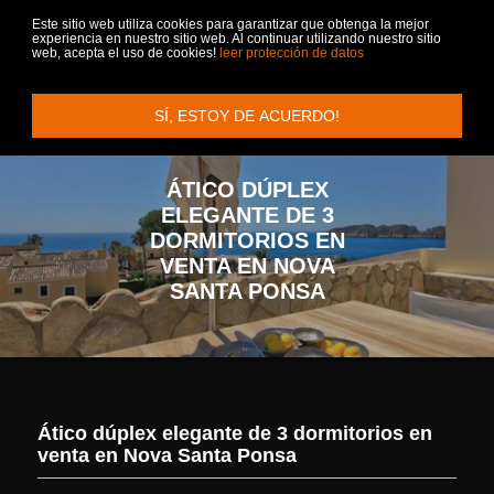
Este sitio web utiliza cookies para garantizar que obtenga la mejor
experiencia en nuestro sitio web. Al continuar utilizando nuestro sitio
web, acepta el uso de cookies!
leer protección de datos
Menu
+
+
SÍ, ESTOY DE ACUERDO!
PROPIEDADES
VENDER
SERVICIO
CONTACTO
VILLA + CASAS DE CAMPO
EMPRESA
ÁTICO DÚPLEX
ELEGANTE DE 3
APARTAMENTOS + ÁTICOS
VIP SERVICIO
DORMITORIOS EN
VENTA EN NOVA
ALQUILIER
VIVIR EN MALLORCA
SANTA PONSA
SOLARES
COMPRAR FINCA EN MALLORCA
INMOBILIARIA PALMA DE MALLORCA
INMUEBLES COMERCIALES
Ático dúplex elegante de 3 dormitorios en
HOTELES
venta en Nova Santa Ponsa