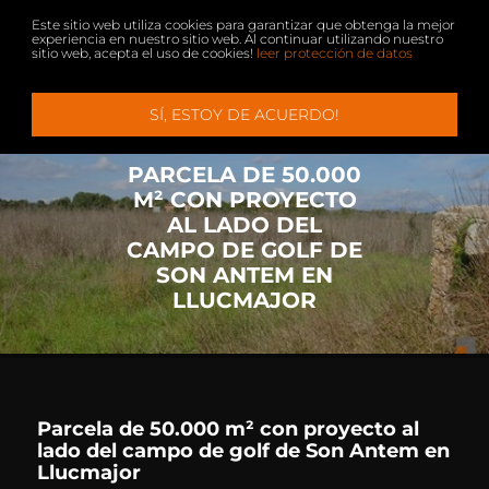
Este sitio web utiliza cookies para garantizar que obtenga la mejor
experiencia en nuestro sitio web. Al continuar utilizando nuestro
sitio web, acepta el uso de cookies!
leer protección de datos
Menu
+
+
SÍ, ESTOY DE ACUERDO!
PROPIEDADES
VENDER
SERVICIO
CONTACTO
PARCELA DE 50.000
VILLA + CASAS DE CAMPO
EMPRESA
M² CON PROYECTO
APARTAMENTOS + ÁTICOS
VIP SERVICIO
AL LADO DEL
CAMPO DE GOLF DE
ALQUILIER
VIVIR EN MALLORCA
SON ANTEM EN
LLUCMAJOR
SOLARES
COMPRAR FINCA EN MALLORCA
INMOBILIARIA PALMA DE MALLORCA
INMUEBLES COMERCIALES
Parcela de 50.000 m² con proyecto al
HOTELES
lado del campo de golf de Son Antem en
Llucmajor