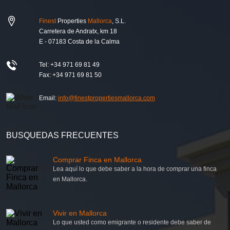
Finest
Properties
Mallorca
, S.L.
Carretera de Andratx, km 18
E - 07183 Costa de la Calma
Tel: +34 971 69 81 49
Fax: +34 971 69 81 50
Email:
info@
finest
properties
mallorca
.com
BUSQUEDAS FRECUENTES
Comprar Finca en Mallorca
Lea aquí lo que debe saber a la hora de comprar una finca
en Mallorca.
Vivir en Mallorca
Lo que usted como emigrante o residente debe saber de