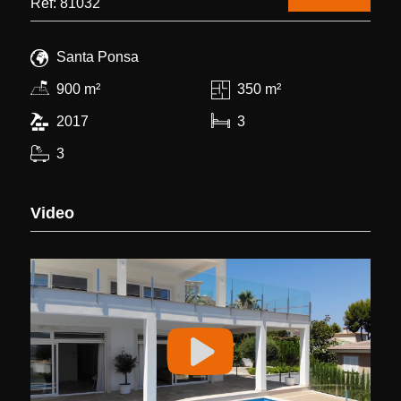
Ref: 81032
Santa Ponsa
900 m²
350 m²
2017
3
3
Video