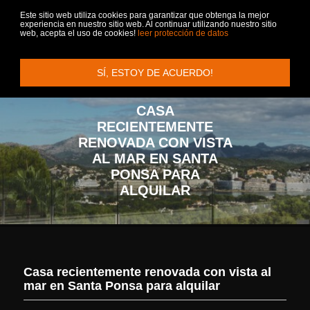
Este sitio web utiliza cookies para garantizar que obtenga la mejor
experiencia en nuestro sitio web. Al continuar utilizando nuestro sitio
web, acepta el uso de cookies!
leer protección de datos
Menu
+
+
SÍ, ESTOY DE ACUERDO!
PROPIEDADES
VENDER
SERVICIO
CONTACTO
CASA
VILLA + CASAS DE CAMPO
EMPRESA
RECIENTEMENTE
APARTAMENTOS + ÁTICOS
VIP SERVICIO
RENOVADA CON VISTA
AL MAR EN SANTA
ALQUILIER
VIVIR EN MALLORCA
PONSA PARA
ALQUILAR
SOLARES
COMPRAR FINCA EN MALLORCA
INMOBILIARIA PALMA DE MALLORCA
INMUEBLES COMERCIALES
Casa recientemente renovada con vista al
HOTELES
mar en Santa Ponsa para alquilar